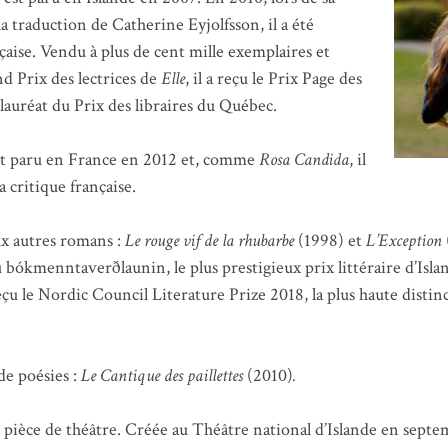
 traduction de Catherine Eyjolfsson, il a été
nçaise. Vendu à plus de cent mille exemplaires et
d Prix des lectrices de
Elle
, il a reçu le Prix Page des
lauréat du Prix des libraires du Québec.
st paru en France en 2012 et, comme
Rosa Candida
, il
a critique française.
ux autres romans :
Le rouge vif de la rhubarbe
(1998) et
L’Exception
ku bókmenntaverðlaunin, le plus prestigieux prix littéraire d’Isl
reçu le Nordic Council Literature Prize 2018, la plus haute disti
 de poésies :
Le Cantique des paillettes
(2010)
.
 pièce de théâtre. Créée au Théâtre national d’Islande en septe