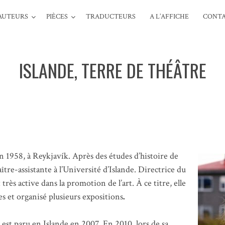
AUTEURS
PIÈCES
TRADUCTEURS
A L’AFFICHE
CONTA
ISLANDE, TERRE DE THÉÂTRE
n 1958, à Reykjavík. Après des études d’histoire de
aître-assistante à l’Université d’Islande. Directrice du
très active dans la promotion de l’art. À ce titre, elle
 et organisé plusieurs expositions
.
 est paru en Islande en 2007. En 2010, lors de sa